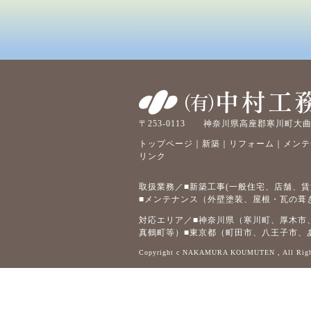
〒253-0113 神奈川県高座郡寒川町大曲2-
トップページ
｜
新築
｜
リフォーム
｜
メンテ
リンク
取扱業務／■新築工事(一般住宅、店舗、
■メンテナンス（外壁塗装、屋根・瓦の葺
対応エリア／■神奈川県（寒川町、厚木市
真鶴町等）■東京都（町田市、八王子市、
Copyright c NAKAMURA KOUMUTEN , All Rig